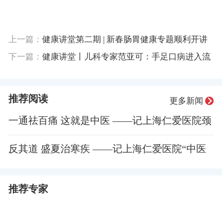
上一篇：
健康讲堂第二期 | 新春肠胃健康专题顺利开讲
下一篇：
健康讲堂丨儿科专家范亚可：手足口病进入流
行期怎么办？
推荐阅读
更多新闻
一通祛百痛 这就是中医 ——记上海仁爱医院颈
肩腰腿痛中医治疗专题讲座
反其道 盛夏治寒疾 ——记上海仁爱医院“中医
之道 冬病夏治”三伏贴良药展示活动
推荐专家