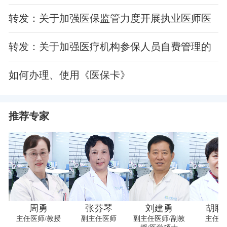
费用异常的审核管理办法
转发：关于加强医保监管力度开展执业医师医
保约谈工作的通知
转发：关于加强医疗机构参保人员自费管理的
通知
如何办理、使用《医保卡》
推荐专家
周勇
张芬琴
刘建勇
胡联
主任医师/教授
副主任医师
副主任医师/副教
主任医